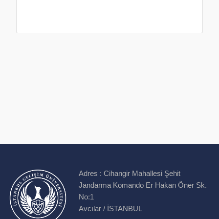
Adres :
Cihangir Mahallesi Şehit
Jandarma Komando Er Hakan Öner Sk.
No:1
Avcılar / İSTANBUL